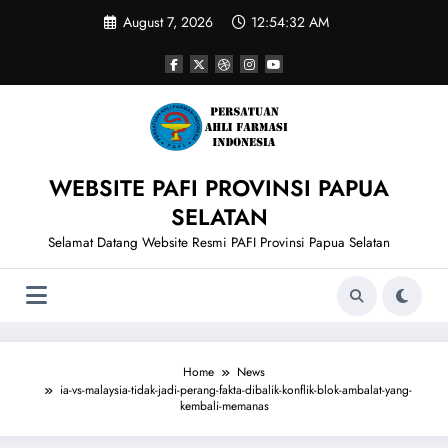
Skip
August 7, 2026
12:54:33 AM
to
content
WEBSITE PAFI PROVINSI PAPUA
SELATAN
Selamat Datang Website Resmi PAFI Provinsi Papua Selatan
Home
News
ia-vs-malaysia-tidak-jadi-perang-fakta-dibalik-konflik-blok-ambalat-yang-
kembali-memanas