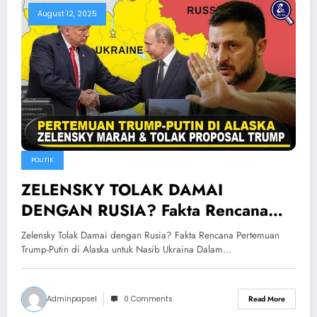
August 12, 2025
POLITIK
ZELENSKY TOLAK DAMAI
DENGAN RUSIA? Fakta Rencana
Pertemuan Trump-Putin Di Alaska
Zelensky Tolak Damai dengan Rusia? Fakta Rencana Pertemuan
Untuk Nasib Ukraina
Trump-Putin di Alaska untuk Nasib Ukraina Dalam…
Adminpapsel
0 Comments
Read More