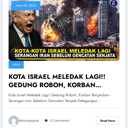
June 25, 2025
NEWS
KOTA ISRAEL MELEDAK LAGI!!
GEDUNG ROBOH, KORBAN
BERJATUHAN — Serangan Iran
Kota Israel Meledak Lagi! Gedung Roboh, Korban Berjatuhan -
Sebelum Gencatan Senjata
Serangan Iran Sebelum Gencatan Senjata Ketegangan…
Adminpapsel
0 Comments
Read More